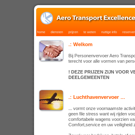
home
diensten
prijzen
te weten
nuttige info
reserve
.: Welkom
Bij Personenvervoer Aero Transport
terecht voor alle vormen van per
! DEZE PRIJZEN ZIJN VOOR
DEELGEMEENTEN
.: Luchthavenvervoer ...
... vormt onze voornaamste activi
geen file stress want wij rijden v
comfortabele wagens voorzien van
Comfort,service en uw veiligheid zi