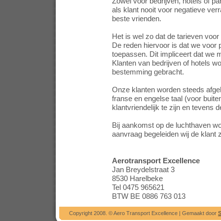
Zowel voor bedrijven, hotels of pa
als klant nooit voor negatieve ve
beste vrienden.
Het is wel zo dat de tarieven voor 
De reden hiervoor is dat we voor 
toepassen. Dit impliceert dat we 
Klanten van bedrijven of hotels 
bestemming gebracht.
Onze klanten worden steeds afge
franse en engelse taal (voor buite
klantvriendelijk te zijn en teven
Bij aankomst op de luchthaven word
aanvraag begeleiden wij de klant z
Aerotransport Excellence
Jan Breydelstraat 3
8530 Harelbeke
Tel 0475 965621
BTW BE 0886 763 013
Copyright 2008. © Aero Transport Excellence | Gemaakt door
S